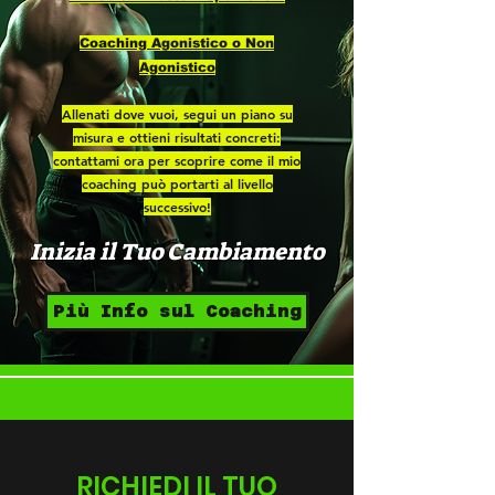
Coaching Agonistico o Non
Agonistico
Allenati dove vuoi, segui un piano su
misura e ottieni risultati concreti:
contattami ora per scoprire come il mio
coaching può portarti al livello
successivo!
Inizia il Tuo Cambiamento
Più Info sul Coaching
RICHIEDI IL TUO