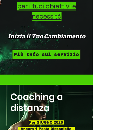
per i tuoi obiettivi e
necessità
Inizia il Tuo Cambiamento
Più Info sul servizio
Coaching a
distanza
Per GIUGNO 2026
- Ancora 1 Posto Disponibile -